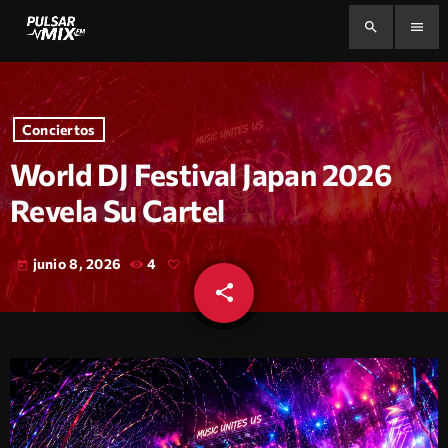
search
menu
Conciertos
World DJ Festival Japan 2026
Revela Su Cartel
junio 8, 2026
4
today
share
email