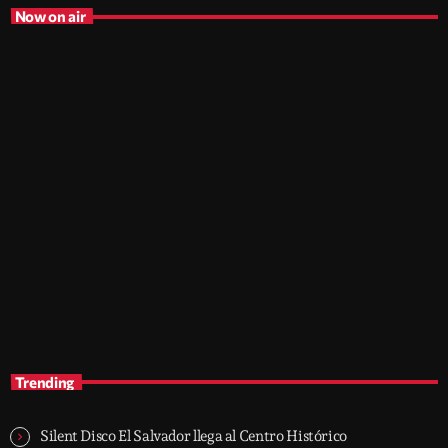
Now on air
music
After Hours Mix
10:45 am - 2:30 pm
After Hours Mix
Trending
Silent Disco El Salvador llega al Centro Histórico