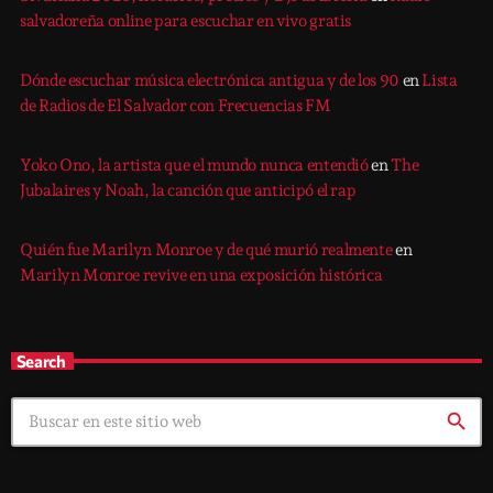
salvadoreña online para escuchar en vivo gratis
Dónde escuchar música electrónica antigua y de los 90
en
Lista
de Radios de El Salvador con Frecuencias FM
Yoko Ono, la artista que el mundo nunca entendió
en
The
Jubalaires y Noah, la canción que anticipó el rap
Quién fue Marilyn Monroe y de qué murió realmente
en
Marilyn Monroe revive en una exposición histórica
Search
search