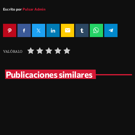
Escrito por
Pulsar Admin
email
VALÓRALO
Publicaciones similares
insert_link