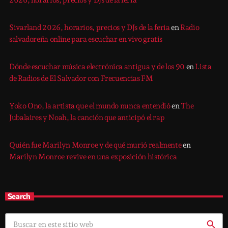
Sivarland 2026, horarios, precios y DJs de la feria
en
Radio
salvadoreña online para escuchar en vivo gratis
Dónde escuchar música electrónica antigua y de los 90
en
Lista
de Radios de El Salvador con Frecuencias FM
Yoko Ono, la artista que el mundo nunca entendió
en
The
Jubalaires y Noah, la canción que anticipó el rap
Quién fue Marilyn Monroe y de qué murió realmente
en
Marilyn Monroe revive en una exposición histórica
Search
search