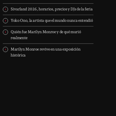
Sivarland 2026, horarios, precios y DJs de la feria
Yoko Ono, la artista que el mundo nunca entendió
Quién fue Marilyn Monroe y de qué murió
realmente
Marilyn Monroe revive en una exposición
histórica