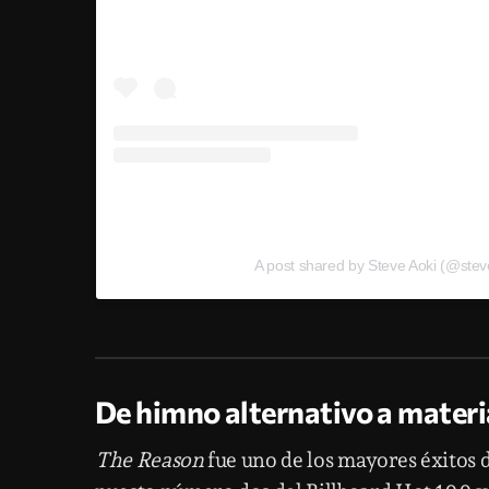
A post shared by Steve Aoki (@stev
De himno alternativo a materi
The Reason
fue uno de los mayores éxitos d