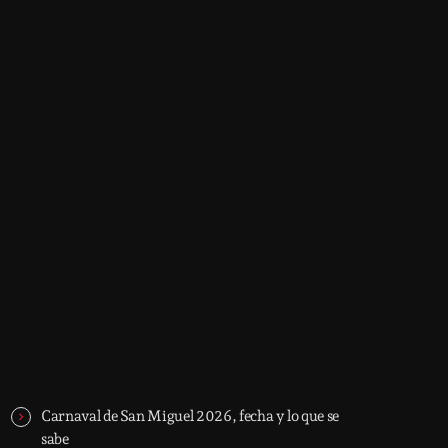
Now on air
music
Top 10 Countdown
5:30 am - 11:30 am
Top 10 Countdown
Trending
Carnaval de San Miguel 2026, fecha y lo que se
sabe