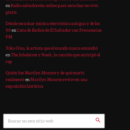
en
Radio salvadoreña online para escuchar en vivo
gratis
Dónde escuchar música electrónica antigua y de los
90
en
Lista de Radios de El Salvador con Frecuencias
FM
Yoko Ono, la artista que el mundo nunca entendió
en
The Jubalaires y Noah, la canción que anticipó el
rap
Quién fue Marilyn Monroe y de qué murió
realmente
en
Marilyn Monroe revive en una
exposición histórica
Search
search