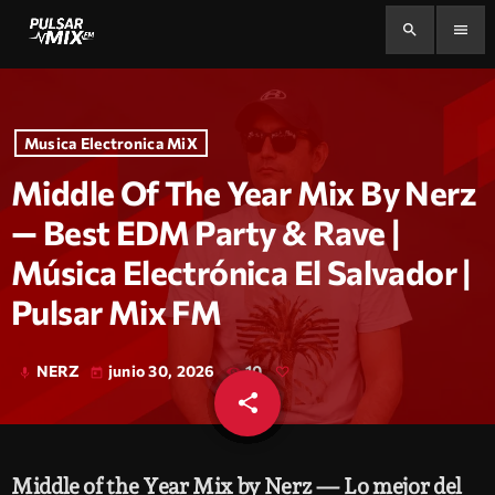
search
menu
Musica Electronica MiX
Middle Of The Year Mix By Nerz
— Best EDM Party & Rave |
Música Electrónica El Salvador |
Pulsar Mix FM
NERZ
junio 30, 2026
10
mic
today
share
email
Middle of the Year Mix by Nerz — Lo mejor del