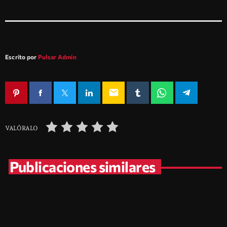
Escrito por
Pulsar Admin
email
VALÓRALO
Publicaciones similares
insert_link