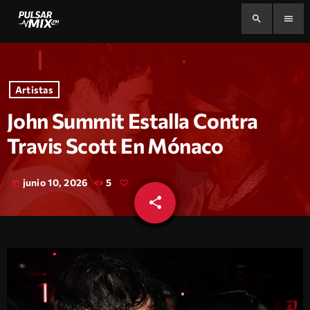
search
menu
Artistas
John Summit Estalla Contra
Travis Scott En Mónaco
junio 10, 2026
5
today
share
email