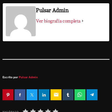
Pulsar Admin
Ver biografía completa
Escrito por
Pulsar Admin
email