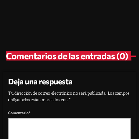
Sivarland 2026, horarios, precios y
DJs de la feria
today
agosto 3, 2026
82
1
Comentarios de las entradas (0)
Deja una respuesta
Tu dirección de correo electrónico no será publicada. Los campos
obligatorios están marcados con *
Comentario*