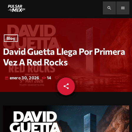
search
menu
Blog
David Guetta Llega Por Primera
Vez A Red Rocks
enero 30, 2026
14
today
share
email