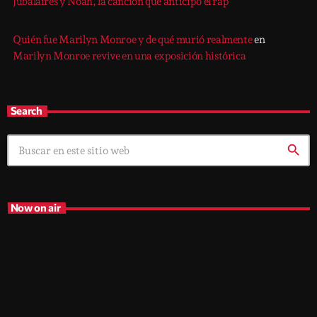
Jubalaires y Noah, la canción que anticipó el rap
Quién fue Marilyn Monroe y de qué murió realmente
en
Marilyn Monroe revive en una exposición histórica
Search
search
Now on air