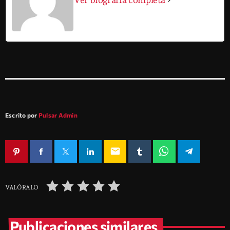
Escrito por
Pulsar Admin
email
VALÓRALO
Publicaciones similares