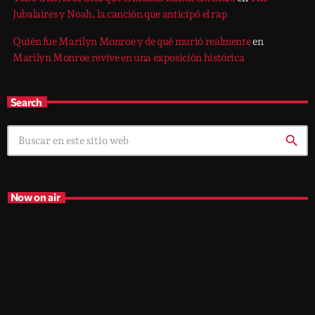
Jubalaires y Noah, la canción que anticipó el rap
Quién fue Marilyn Monroe y de qué murió realmente
en
Marilyn Monroe revive en una exposición histórica
Search
search
Now on air