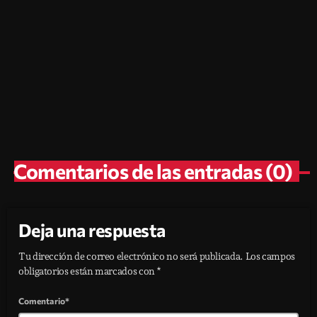
Eventos
Sivarland 2026, horarios, precios y
DJs de la feria
today
agosto 3, 2026
75
1
Comentarios de las entradas (0)
Deja una respuesta
Tu dirección de correo electrónico no será publicada. Los campos
obligatorios están marcados con *
Comentario*