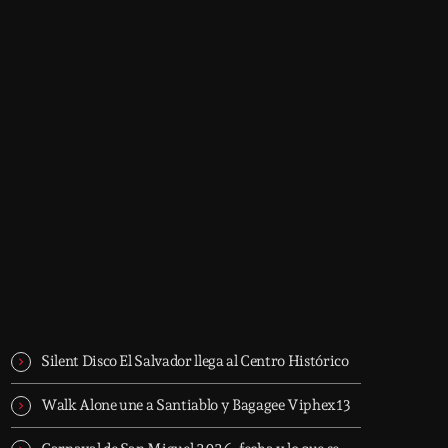
Now on air
trends
The Sound Session
1:30 am - 10:00 am
The Sound Session
Trending
Silent Disco El Salvador llega al Centro Histórico
Walk Alone une a Santiablo y Bagagee Viphex13