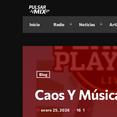
Inicio
Radio
Noticias
Art
Blog
Caos Y Músic
enero 25, 2026
16
1
today