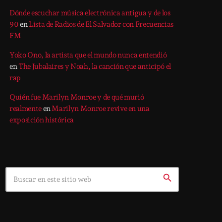
Dónde escuchar música electrónica antigua y de los
90
en
Lista de Radios de El Salvador con Frecuencias
FM
Yoko Ono, la artista que el mundo nunca entendió
en
The Jubalaires y Noah, la canción que anticipó el
rap
Quién fue Marilyn Monroe y de qué murió
realmente
en
Marilyn Monroe revive en una
exposición histórica
Search
search