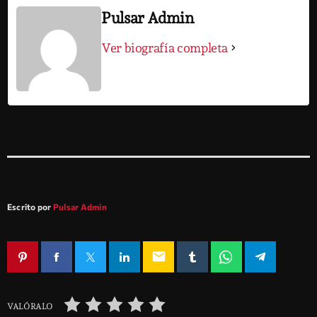
Pulsar Admin
Ver biografía completa
Escrito por
Pulsar Admin
email
VALÓRALO