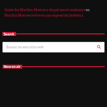
Quién fue Marilyn Monroe y de qué murió realmente
en
Marilyn Monroe revive en una exposición histórica
Search
search
Now on air