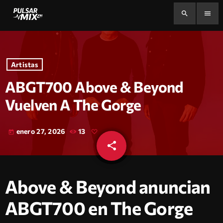
search
menu
Artistas
ABGT700 Above & Beyond
Vuelven A The Gorge
enero 27, 2026
13
today
share
email
Above & Beyond anuncian
ABGT700 en The Gorge