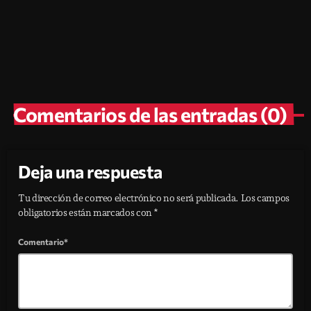
Walk Alone une a Santiablo y
Bagagee Viphex13
today
agosto 6, 2026
15
Comentarios de las entradas (0)
Deja una respuesta
Tu dirección de correo electrónico no será publicada. Los campos
obligatorios están marcados con *
Comentario*