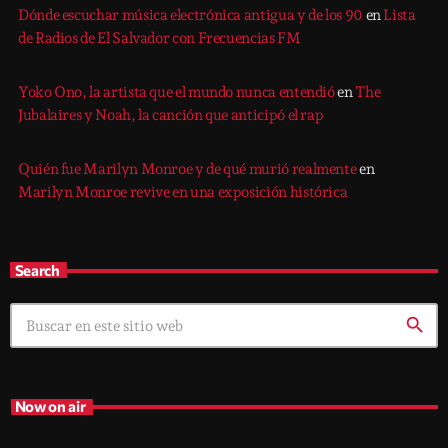
Dónde escuchar música electrónica antigua y de los 90
en
Lista
de Radios de El Salvador con Frecuencias FM
Yoko Ono, la artista que el mundo nunca entendió
en
The
Jubalaires y Noah, la canción que anticipó el rap
Quién fue Marilyn Monroe y de qué murió realmente
en
Marilyn Monroe revive en una exposición histórica
Search
search
Now on air