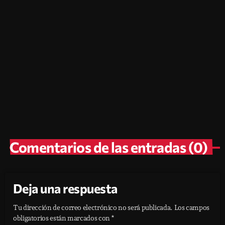
Blog
Lista de Radios de El Salvador con
Frecuencias FM
today
julio 25, 2026
14
2
Comentarios de las entradas (0)
Deja una respuesta
Tu dirección de correo electrónico no será publicada. Los campos
obligatorios están marcados con *