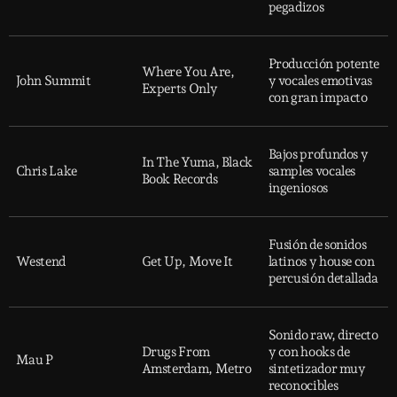
pegadizos
Producción potente
Where You Are,
John Summit
y vocales emotivas
Experts Only
con gran impacto
Bajos profundos y
In The Yuma, Black
Chris Lake
samples vocales
Book Records
ingeniosos
Fusión de sonidos
Westend
Get Up, Move It
latinos y house con
percusión detallada
Sonido raw, directo
Drugs From
y con hooks de
Mau P
Amsterdam, Metro
sintetizador muy
reconocibles