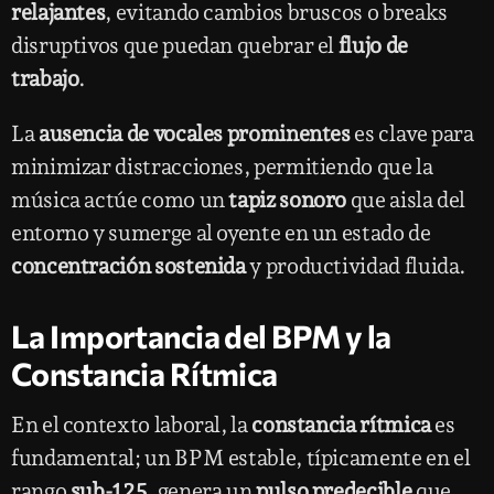
relajantes
, evitando cambios bruscos o breaks
disruptivos que puedan quebrar el
flujo de
trabajo
.
La
ausencia de vocales prominentes
es clave para
minimizar distracciones, permitiendo que la
música actúe como un
tapiz sonoro
que aisla del
entorno y sumerge al oyente en un estado de
concentración sostenida
y productividad fluida.
La Importancia del BPM y la
Constancia Rítmica
En el contexto laboral, la
constancia rítmica
es
fundamental; un BPM estable, típicamente en el
rango
sub-125
, genera un
pulso predecible
que