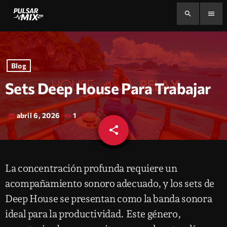
search
menu
Blog
Sets Deep House Para Trabajar
abril 6, 2026
1
today
share
email
La concentración profunda requiere un
acompañamiento sonoro adecuado, y los sets de
Deep House se presentan como la banda sonora
ideal para la productividad. Este género,