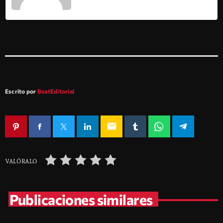
Escrito por
BeatEditorial
email
VALÓRALO
Publicaciones similares