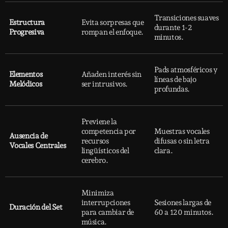
Transiciones suaves
Estructura
Evita sorpresas que
durante 1-2
Progresiva
rompan el enfoque.
minutos.
Pads atmosféricos y
Elementos
Añaden interés sin
líneas de bajo
Melódicos
ser intrusivos.
profundas.
Previene la
competencia por
Muestras vocales
Ausencia de
recursos
difusas o sin letra
Vocales Centrales
lingüísticos del
clara.
cerebro.
Minimiza
interrupciones
Sesiones largas de
Duración del Set
para cambiar de
60 a 120 minutos.
música.