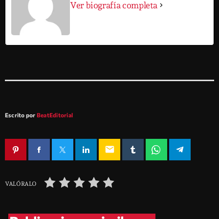
Ver biografía completa
Escrito por
BeatEditorial
email
VALÓRALO