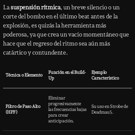
La
suspensión rítmica
, un breve silencio o un
corte del bombo en el último beat antes de la
explosión, es quizás la herramienta más
poderosa, ya que crea un vacío momentáneo que
hace que el regreso del ritmo sea aún más
catártico y contundente.
Función en el Build-
Ejemplo
Técnica o Elemento
Up
Característico
Eliminar
progresivamente
Filtro de Paso Alto
Su uso en Strobe de
las frecuencias bajas
(HPF)
Deadmau5.
para crear
anticipación.