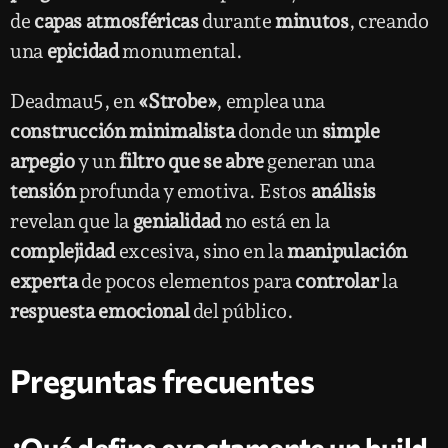
de
capas atmosféricas
durante
minutos
, creando
una
epicidad
monumental.
Deadmau5, en
«Strobe»
, emplea una
construcción minimalista
donde un
simple
arpegio
y un
filtro que se abre
generan una
tensión
profunda y emotiva. Estos
análisis
revelan que la
genialidad
no está en la
complejidad
excesiva, sino en la
manipulación
experta
de pocos elementos para
controlar
la
respuesta emocional
del público.
Preguntas frecuentes
¿Qué define exactamente un build