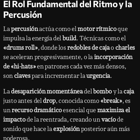
El Rol Fundamental del Ritmo y la
Percusión
La
percusión
actúa como el
motor rítmico
que
impulsa la energía del
build
. Técnicas como el
«drums roll»
, donde los
redobles de caja
o
charles
se aceleran progresivamente, o la
incorporación
de «hi-hats»
en patrones cada vez más densos,
son
claves
para incrementar la
urgencia
.
La
desaparición momentánea
del
bombo
y la
caja
justo antes del
drop
, conocida como
«break»
, es
un
recurso dramático
esencial que
maximiza el
impacto
de la reentrada, creando un
vacío
de
sonido que hace la
explosión
posterior aún más
poderosa.