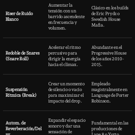
Aumentar la
Clásico en los builds
tensión con un
Riser de Ruido
de Eric Prydz o
barrido ascendente
Blanco
Swedish House
en frecuencia y
Mafia.
volumen.
Acelerar el ritmo
Abundante en el
Redoble de Snares
percusivo para
Progressive House
(Snare Roll)
dirigir la energía
de los años 2010-
hacia el clímax.
2015.
Crear un momento
Empleado
Suspensión
de silencio o vacío
magistralmente en
Rítmica (Break)
para maximizar el
Language de Porter
impacto del drop.
Robinson.
Expandir el espacio
Autom. de
Fundamental en las
sonoro y dar una
Reverberación/Del
producciones de
sensación de
ay
Lane 8 o Yotto.