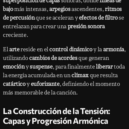
superposición de capas
sonoras, donde
líneas de
bajo
más intensas,
arpegios
ascendentes,
ritmos
de percusión
que se aceleran y
efectos de filtro
se
entrelazan para crear una
presión sonora
creciente.
El
arte
reside en el
control dinámico
y la
armonía
,
utilizando
cambios de acordes
que generan
emoción
y
suspense
, para finalmente
liberar
toda
la energía acumulada en un
clímax
que resulta
catártico
y
euforizante
, definiendo el momento
más memorable de la canción.
La Construcción de la Tensión:
Capas y Progresión Armónica