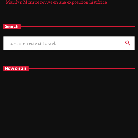
Marilyn Monroe revive en una exposición histórica
Search
search
Now on air
trends