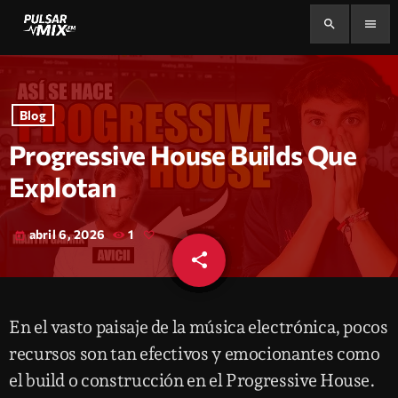
search
menu
Blog
Progressive House Builds Que
Explotan
abril 6, 2026
1
today
share
email
En el vasto paisaje de la música electrónica, pocos
recursos son tan efectivos y emocionantes como
el build o construcción en el Progressive House.