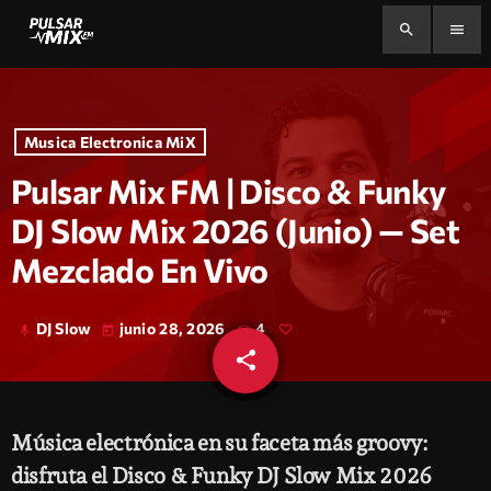
search
menu
Musica Electronica MiX
Pulsar Mix FM | Disco & Funky
DJ Slow Mix 2026 (Junio) — Set
Mezclado En Vivo
DJ Slow
junio 28, 2026
4
mic
today
share
email
Música electrónica en su faceta más groovy:
disfruta el Disco & Funky DJ Slow Mix 2026