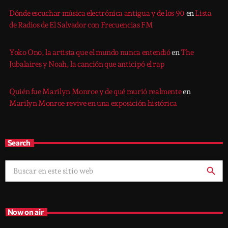
Dónde escuchar música electrónica antigua y de los 90
en
Lista
de Radios de El Salvador con Frecuencias FM
Yoko Ono, la artista que el mundo nunca entendió
en
The
Jubalaires y Noah, la canción que anticipó el rap
Quién fue Marilyn Monroe y de qué murió realmente
en
Marilyn Monroe revive en una exposición histórica
Search
search
Now on air