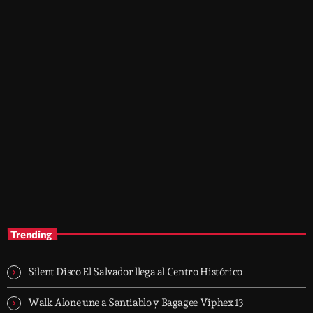
music
After Hours Mix
12:00 pm - 4:30 pm
After Hours Mix
Trending
Silent Disco El Salvador llega al Centro Histórico
Walk Alone une a Santiablo y Bagagee Viphex13