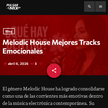
search
menu
Blog
Melodic House Mejores Tracks
Emocionales
abril 6, 2026
3
today
share
email
El género Melodic House ha logrado consolidarse
como una de las corrientes más emotivas dentro
de la música electrónica contemporánea. Su