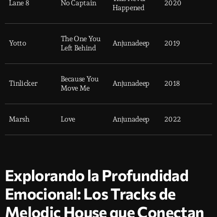
Lane 8
No Captain
2020
Happened
The One You
Yotto
Anjunadeep
2019
Left Behind
Because You
Tinlicker
Anjunadeep
2018
Move Me
Marsh
Love
Anjunadeep
2022
Explorando la Profundidad
Emocional: Los Tracks de
Melodic House que Conectan