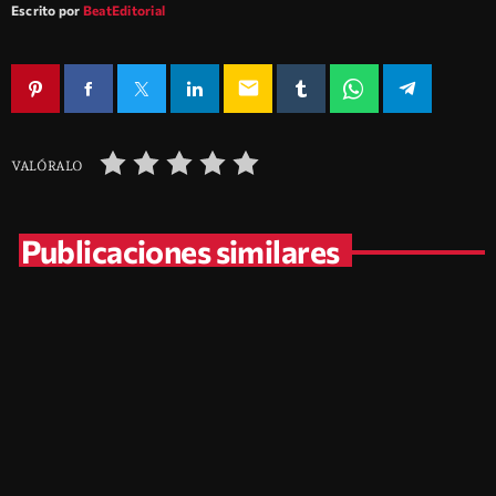
Escrito por
BeatEditorial
email
VALÓRALO
Publicaciones similares
insert_link