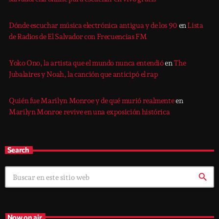
Dónde escuchar música electrónica antigua y de los 90
en
Lista
de Radios de El Salvador con Frecuencias FM
Yoko Ono, la artista que el mundo nunca entendió
en
The
Jubalaires y Noah, la canción que anticipó el rap
Quién fue Marilyn Monroe y de qué murió realmente
en
Marilyn Monroe revive en una exposición histórica
Search
search
Now on air