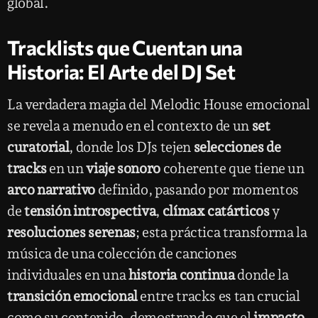
global.
Tracklists que Cuentan una
Historia: El Arte del DJ Set
La verdadera magia del Melodic House emocional
se revela a menudo en el contexto de un
set
curatorial
, donde los DJs tejen
selecciones de
tracks
en un
viaje sonoro
coherente que tiene un
arco narrativo
definido, pasando por momentos
de
tensión introspectiva
,
clímax catárticos
y
resoluciones serenas
; esta práctica transforma la
música de una colección de canciones
individuales en una
historia continua
donde la
transición emocional
entre tracks es tan crucial
como su contenido, demostrando que el
impacto