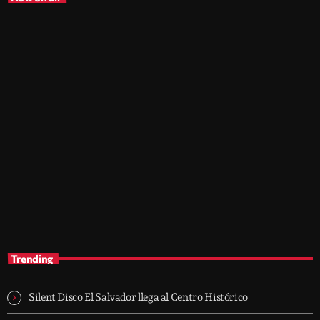
trends
The Sound Session
1:30 am - 10:00 am
The Sound Session
Trending
Silent Disco El Salvador llega al Centro Histórico