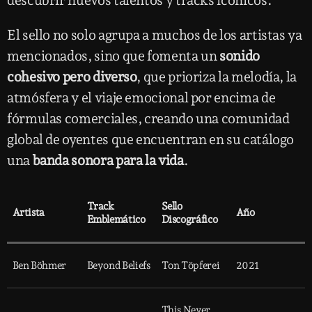
descubrir nuevos talentos y tracks icónicos.
El sello no solo agrupa a muchos de los artistas ya
mencionados, sino que fomenta un
sonido
cohesivo pero diverso
, que prioriza la melodía, la
atmósfera y el viaje emocional por encima de
fórmulas comerciales, creando una comunidad
global de oyentes que encuentran en su catálogo
una
banda sonora para la vida
.
Track
Sello
Artista
Año
Emblemático
Discográfico
Ben Böhmer
Beyond Beliefs
Ton Töpferei
2021
This Never