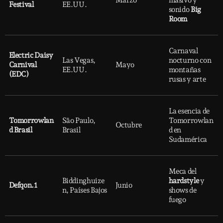
Marzo
masivo y
Festival
EE.UU.
sonido
Big
Room
Carnaval
Electric Daisy
Las Vegas,
nocturno con
Carnival
Mayo
EE.UU.
montañas
(EDC)
rusas y arte
La esencia de
Tomorrowlan
São Paulo,
Tomorrowlan
Octubre
d Brasil
Brasil
d en
Sudamérica
Meca del
Biddinghuize
hardstyle
y
Defqon.1
Junio
n, Países Bajos
shows de
fuego