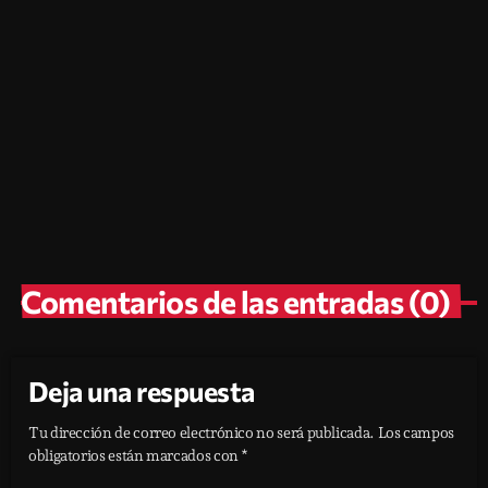
Blog
Lista de Radios de El Salvador con
Frecuencias FM
today
julio 25, 2026
32
2
Comentarios de las entradas (0)
Deja una respuesta
Tu dirección de correo electrónico no será publicada. Los campos
obligatorios están marcados con *