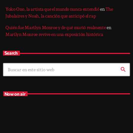
Yoko Ono, la artista que el mundo nunca entendió
en
The
Jubalaires y Noah, la canción que anticipó el rap
Quién fue Marilyn Monroe y de qué murió realmente
en
Marilyn Monroe revive en una exposición histórica
Search
search
Now on air