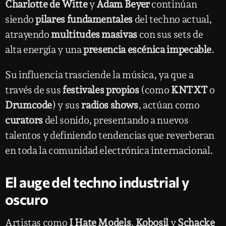
Charlotte de Witte
y
Adam Beyer
continúan
siendo
pilares fundamentales
del techno actual,
atrayendo
multitudes masivas
con sus sets de
alta energía y una
presencia escénica impecable
.
Su influencia trasciende la música, ya que a
través de sus
festivales propios
(como
KNTXT
o
Drumcode
) y sus
radios shows
, actúan como
curators
del sonido, presentando a nuevos
talentos y definiendo tendencias que reverberan
en toda la comunidad electrónica internacional.
El auge del techno industrial y
oscuro
Artistas como
I Hate Models
,
Kobosil
y
Schacke