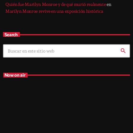
Quién fue Marilyn Monroe y de qué murió realmente
en
Marilyn Monroe revive en una exposición histórica
Search
search
Now on air