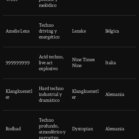
melódico
Techno
Amelie Lens
driving y
Lenske
Bélgica
energético
Acid techno,
Nine Times
999999999
live act
Italia
Nine
explosivo
Hard techno
Klangkuenstl
Klangkuenstl
industrial y
Alemania
er
er
dramático
Techno
profundo,
Rodhad
Dystopian
Alemania
atmosférico y
narrativo