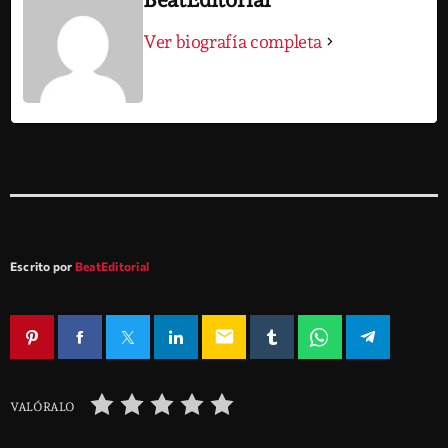
Ver biografía completa
Escrito por
BeatEditorial
email
VALÓRALO