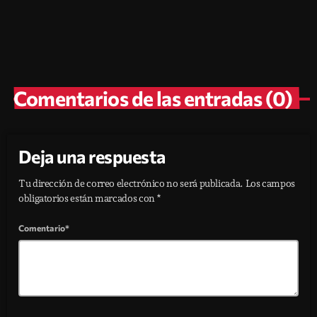
Frecuencias FM
today
julio 25, 2026
27
2
Comentarios de las entradas (0)
Deja una respuesta
Tu dirección de correo electrónico no será publicada. Los campos
obligatorios están marcados con *
Comentario*