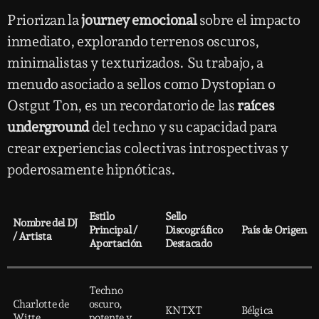
Priorizan la
journey emocional
sobre el impacto
inmediato, explorando terrenos oscuros,
minimalistas y texturizados. Su trabajo, a
menudo asociado a sellos como Dystopian o
Ostgut Ton, es un recordatorio de las
raíces
underground
del techno y su capacidad para
crear experiencias colectivas introspectivas y
poderosamente hipnóticas.
Estilo
Sello
Nombre del DJ
Principal /
Discográfico
País de Origen
/ Artista
Aportación
Destacado
Techno
Charlotte de
oscuro,
KNTXT
Bélgica
Witte
potente y