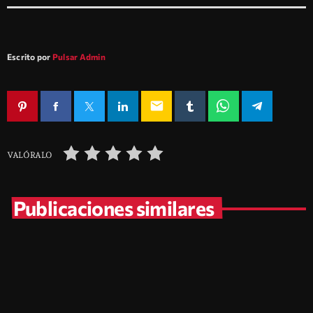
Escrito por
Pulsar Admin
email
VALÓRALO
Publicaciones similares
insert_link