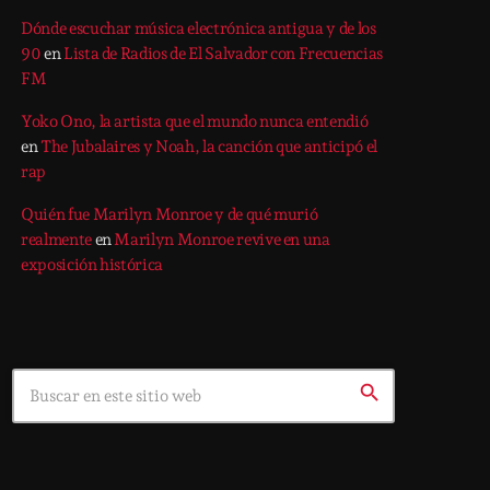
Dónde escuchar música electrónica antigua y de los
90
en
Lista de Radios de El Salvador con Frecuencias
FM
Yoko Ono, la artista que el mundo nunca entendió
en
The Jubalaires y Noah, la canción que anticipó el
rap
Quién fue Marilyn Monroe y de qué murió
realmente
en
Marilyn Monroe revive en una
exposición histórica
Search
search