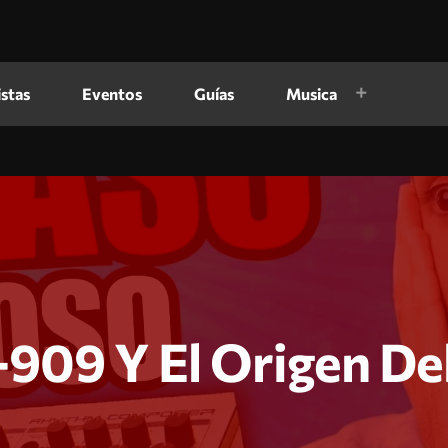
istas
Eventos
Guías
Musica
-909 Y El Origen De