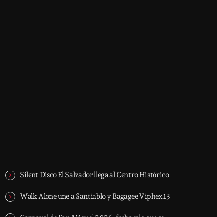
Now on air
music
EMOTI-ON · Electronic
Emotional Sessions
2:30 pm - 6:00 pm
EMOTI-ON · Electronic
Trending
Emotional Sessions
Silent Disco El Salvador llega al Centro Histórico
Walk Alone une a Santiablo y Bagagee Viphex13