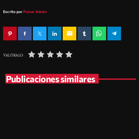
Escrito por
Pulsar Admin
email
VALÓRALO
Publicaciones similares
insert_link