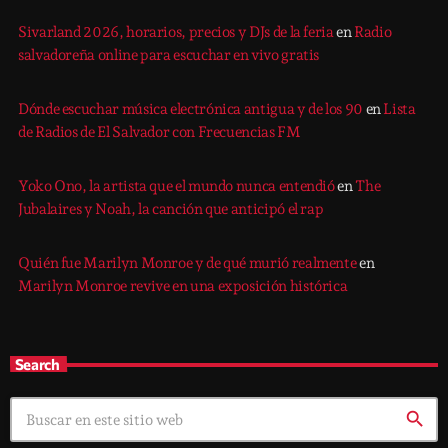
Sivarland 2026, horarios, precios y DJs de la feria
en
Radio
salvadoreña online para escuchar en vivo gratis
Dónde escuchar música electrónica antigua y de los 90
en
Lista
de Radios de El Salvador con Frecuencias FM
Yoko Ono, la artista que el mundo nunca entendió
en
The
Jubalaires y Noah, la canción que anticipó el rap
Quién fue Marilyn Monroe y de qué murió realmente
en
Marilyn Monroe revive en una exposición histórica
Search
search