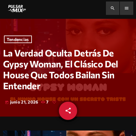
search
menu
Tendencias
La Verdad Oculta Detrás De
Gypsy Woman, El Clásico Del
House Que Todos Bailan Sin
Entender
junio 21, 2026
7
today
share
email