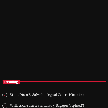
music
Top 10 Countdown
10:00 am - 12:00 pm
Top 10 Countdown
Trending
Silent Disco El Salvador llega al Centro Histórico
Walk Alone une a Santiablo y Bagagee Viphex13