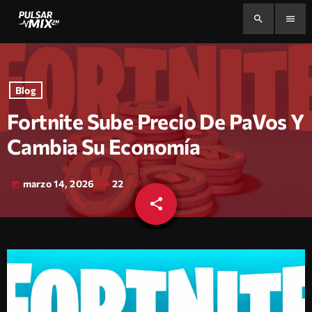
search
menu
Blog
Fortnite Sube Precio De PaVos Y
Cambia Su Economía
marzo 14, 2026
22
today
share
email