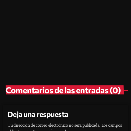
Blog
Lista de Radios de El Salvador con
Frecuencias FM
today
julio 25, 2026
30
2
Comentarios de las entradas (0)
Deja una respuesta
Tu dirección de correo electrónico no será publicada. Los campos