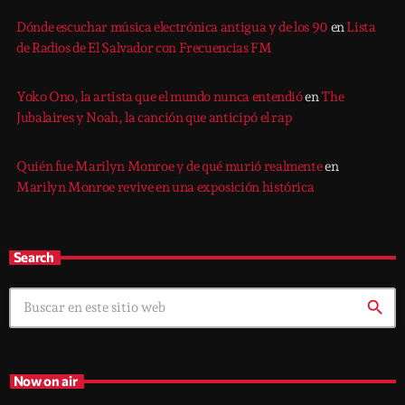
Dónde escuchar música electrónica antigua y de los 90
en
Lista
de Radios de El Salvador con Frecuencias FM
Yoko Ono, la artista que el mundo nunca entendió
en
The
Jubalaires y Noah, la canción que anticipó el rap
Quién fue Marilyn Monroe y de qué murió realmente
en
Marilyn Monroe revive en una exposición histórica
Search
search
Now on air