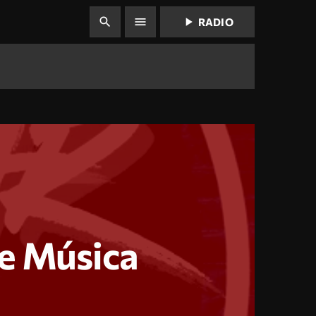
play_arrow
search
menu
RADIO
e Música