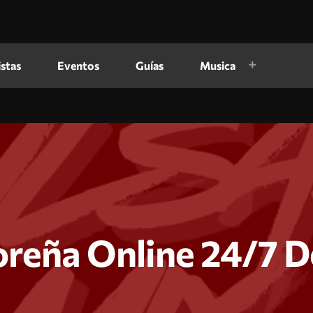
istas
Eventos
Guías
Musica
oreña Online 24/7 D