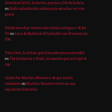
Sivarland 2026, horarios, precios y DJs de la feria
en
Radio salvadoreña online para escuchar en vivo
gratis
Dónde escuchar música electrónica antigua y de los
90
en
Lista de Radios de El Salvador con Frecuencias
FM
Yoko Ono, la artista que el mundo nunca entendió
en
The Jubalaires y Noah, la canción que anticipó el
rap
Quién fue Marilyn Monroe y de qué murió
realmente
en
Marilyn Monroe revive en una
exposición histórica
Search