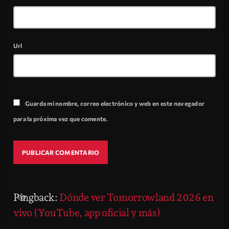
Url
Guarda mi nombre, correo electrónico y web en este navegador
para la próxima vez que comente.
Pingback:
Dónde ver Tomorrowland 2026 en
link
vivo (YouTube, app oficial y más)