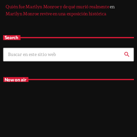
Quién fue Marilyn Monroe y de qué murió realmente
en
Marilyn Monroe revive en una exposición histórica
Search
search
Now on air