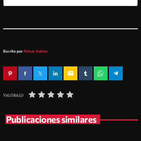
Escrito por
Pulsar Admin
email
VALÓRALO
Publicaciones similares