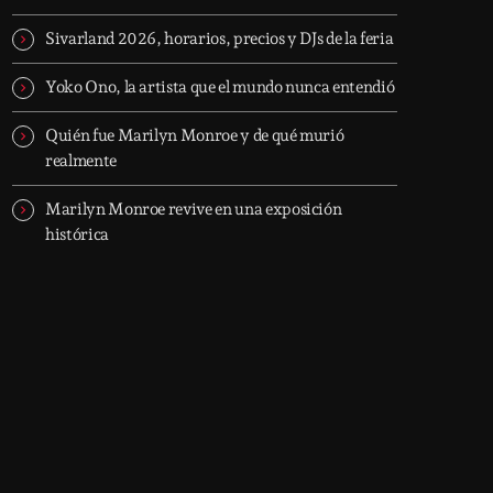
Sivarland 2026, horarios, precios y DJs de la feria
Yoko Ono, la artista que el mundo nunca entendió
Quién fue Marilyn Monroe y de qué murió
realmente
Marilyn Monroe revive en una exposición
histórica