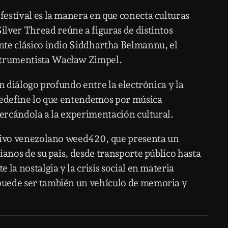
estival es la manera en que conecta culturas
Silver Thread
reúne a figuras de distintos
ante clásico indio
Siddhartha Belmannu
, el
strumentista
Wacław Zimpel
.
n diálogo profundo entre la electrónica y la
 redefine lo que entendemos por música
cercándola a la experimentación cultural.
tivo venezolano
weed420
, que presenta un
ianos de su país, desde transporte público hasta
la nostalgia y la crisis social en materia
puede ser también un vehículo de memoria y