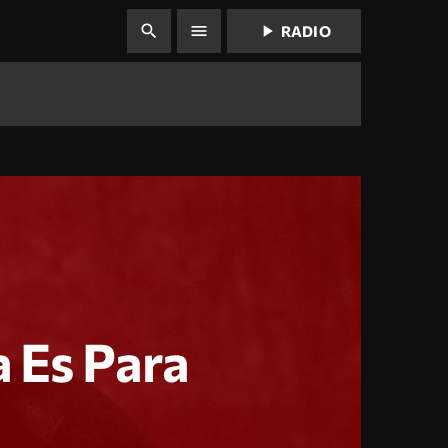
play_arrow
search
menu
RADIO
a Es Para