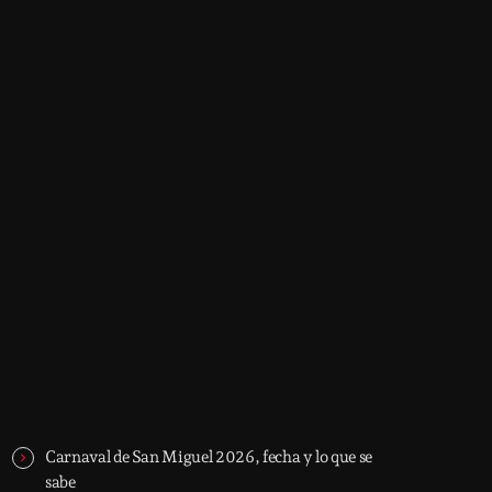
Now on air
music
Top 10 Countdown
5:30 am - 11:30 am
Top 10 Countdown
Trending
Carnaval de San Miguel 2026, fecha y lo que se
sabe