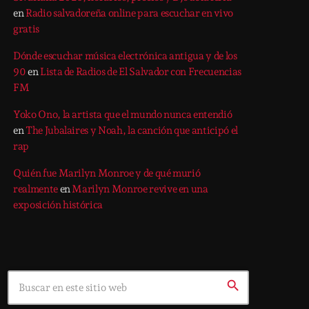
en
Radio salvadoreña online para escuchar en vivo
gratis
Dónde escuchar música electrónica antigua y de los
90
en
Lista de Radios de El Salvador con Frecuencias
FM
Yoko Ono, la artista que el mundo nunca entendió
en
The Jubalaires y Noah, la canción que anticipó el
rap
Quién fue Marilyn Monroe y de qué murió
realmente
en
Marilyn Monroe revive en una
exposición histórica
Search
search