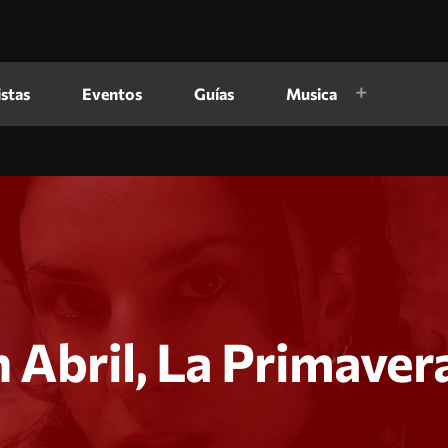
istas
Eventos
Guías
Musica
n Abril, La Primaver