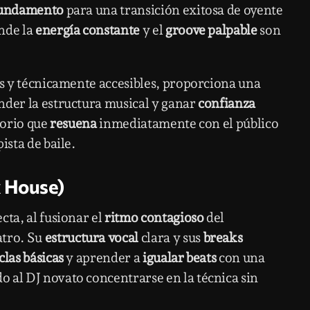
undamento
para una transición exitosa de oyente
nde la
energía constante
y el
groove palpable
son
es y técnicamente accesibles, proporciona una
der la estructura musical y ganar
confianza
torio que
resuena
inmediatamente con el público
ista de baile.
x House)
cta, al fusionar el
ritmo contagioso
del
atro. Su
estructura vocal
clara y sus
breaks
las básicas
y aprender a
igualar beats
con una
 al DJ novato concentrarse en la técnica sin