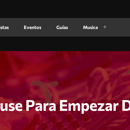
istas
Eventos
Guías
Musica
use Para Empezar D