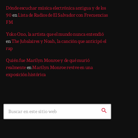
Dónde escuchar música electrónica antigua y de los
90
en
Lista de Radios de El Salvador con Frecuencias
FM
Yoko Ono, la artista que el mundo nunca entendió
en
The Jubalaires y Noah, la canción que anticipó el
rap
Quién fue Marilyn Monroe y de qué murió
realmente
en
Marilyn Monroe revive en una
exposición histórica
Search
search