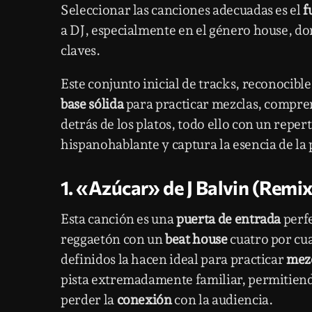
Seleccionar las canciones adecuadas es el
f
a DJ, especialmente en el género house, do
claves.
Este conjunto inicial de tracks, reconocibl
base sólida
para practicar mezclas, compren
detrás de los platos, todo ello con un reper
hispanohablante y captura la esencia de la p
1. «Azúcar» de J Balvin (Remi
Esta canción es una
puerta de entrada
perfe
reggaetón con un
beat house
cuatro por cu
definidos la hacen ideal para practicar
mezc
pista extremadamente familiar, permitiendo
perder la
conexión
con la audiencia.