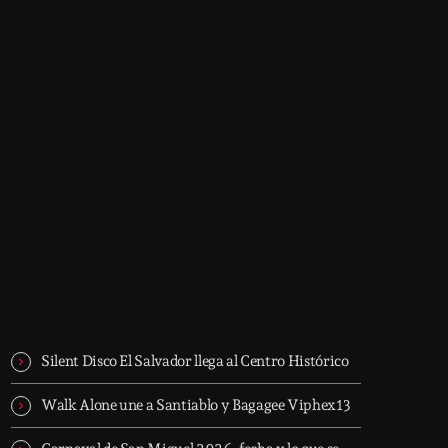
Now on air
music
Top 10 Countdown
12:00 am - 4:30 am
Top 10 Countdown
Trending
Silent Disco El Salvador llega al Centro Histórico
Walk Alone une a Santiablo y Bagagee Viphex13